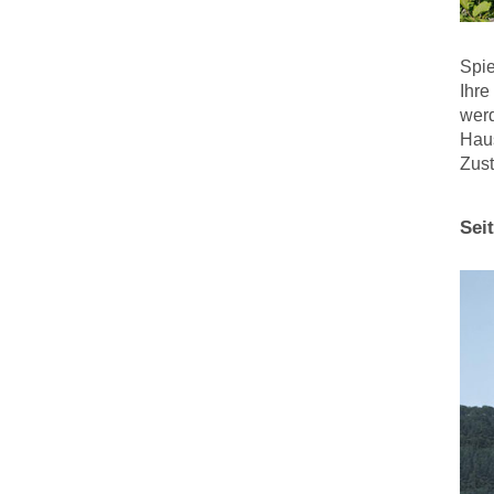
Spie
Ihre
werd
Haus
Zust
Sei