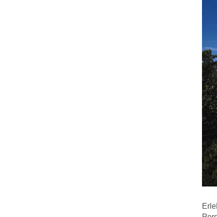
Erle
Per