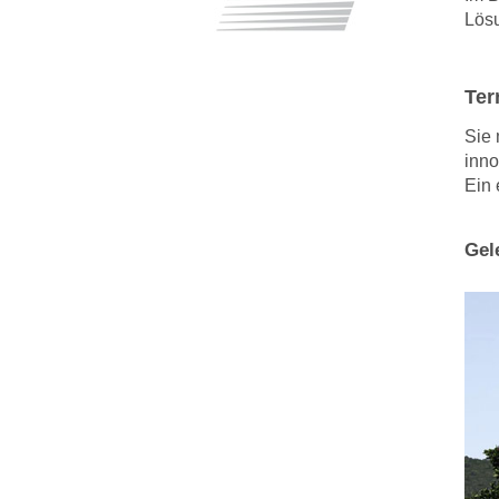
Lösu
Ter
Sie 
inno
Ein 
Gel