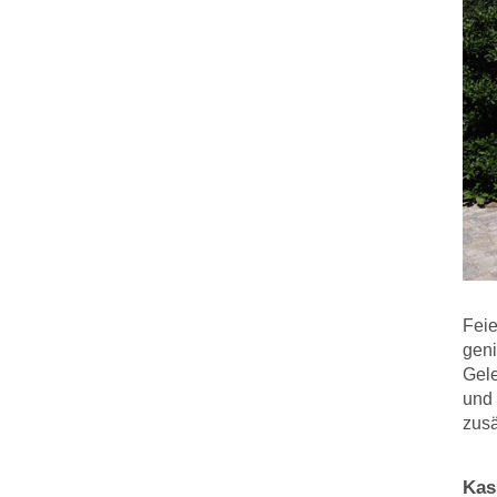
Feie
geni
Gele
und 
zusä
Kas