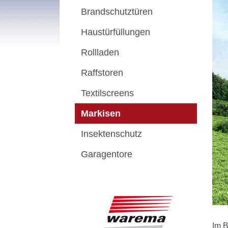
Brandschutztüren
Haustürfüllungen
Rollladen
Raffstoren
Textilscreens
Markisen
Insektenschutz
Garagentore
Im B