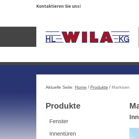
Kontaktieren Sie uns!
/
/
Aktuelle Seite:
Home
Produkte
Markisen
Produkte
Ma
In
Fenster
Innentüren