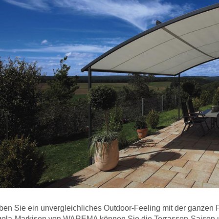
ben Sie ein unvergleichliches Outdoor-Feeling mit der ganzen 
gola-Markisen von WAREMA können Sie die Terrassen-Saison 