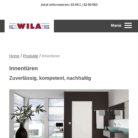
Jetzt informieren:
03 44 1 / 82 90 983
Menü
Togg
navi
/
/
Home
Produkte
Innentüren
Innentüren
Zuverlässig, kompetent, nachhaltig