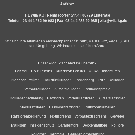
Anfahrt
HL Wila KG | Rehmsdorfer Str. 4 | 06729 Elsteraue
Telefon:
03 44 1 / 82 90 983
| Fax: 03 44 1 / 82 90 985 |
wila@wila-kg.de
Wir sind Ihre erfahrenen Ansprechpartner für Zeitz, Meuselwitz, Pegau, Gera
und Umgebung. Wir freuen uns auf Ihren Anruf.
Unser Produktangebot im Überblick:
Fenster
Holz-Fenster
Kunststoff-Fenster
VEKA
Innentüren
Brandschutztüren
Haustürfüllungen
Rodenberg
F&R
Rollladen
Vorbaurollladen
Aufsatzrollladen
Rollladenprofile
Rollladenbedienung
Raffstoren
Vorbauraffstoren
Aufsatzraffstoren
Modulraffstoren
Fassadenraffstoren
Raffstorenlamellen
Raffstorenbedienung
Textilscreens
Vorbautextilscreens
Gewebe
Markisen
Insektenschutz
Garagentore
Deckenlauftore
Rolltore
Rollgitter
Torprofile
Garagentorbedienung