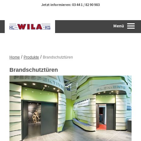
Jetzt informieren:
03 44 1 / 82 90 983
Menü
Togg
navi
/
/
Home
Produkte
Brandschutztüren
Brandschutztüren